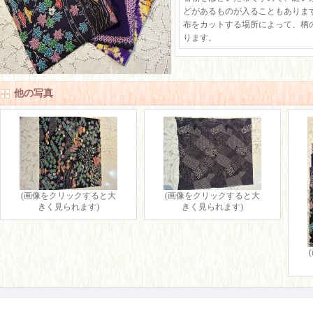
どがあるものが入ることもありま
布をカットする場所によって、柄
ります。
他の写真
(画像をクリックすると大
(画像をクリックすると大
きく見られます)
きく見られます)