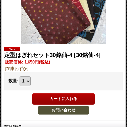
定型はぎれセット30銘仙-4
[30銘仙-4]
販売価格
:
1,650円
(税込)
[在庫わずか]
数量
:
商品詳細