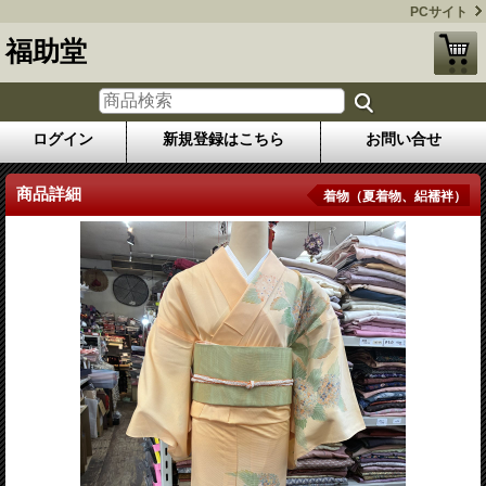
PCサイト
福助堂
ログイン
新規登録はこちら
お問い合せ
商品詳細
着物（夏着物、絽襦袢）