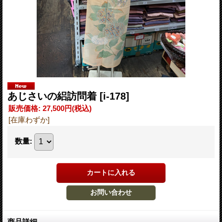
あじさいの絽訪問着
[i-178]
販売価格
:
27,500円
(税込)
[在庫わずか]
数量
:
商品詳細